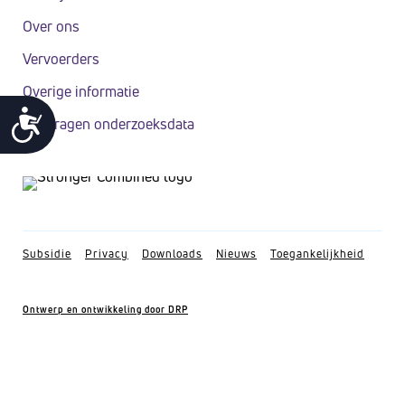
n
Over ons
k
Vervoerders
e
Overige informatie
l
T
i
Aanvragen onderzoeksdata
o
j
e
k
g
h
a
e
n
k
Subsidie
Privacy
Downloads
Nieuws
Toegankelijkheid
i
e
d
l
s
Ontwerp en ontwikkeling door DRP
i
s
j
y
k
h
s