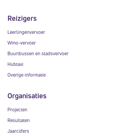
t
e
Reizigers
b
e
Leerlingenvervoer
v
Wmo-vervoer
a
Buurtbussen en stadsvervoer
t
Hubtaxi
e
Overige informatie
e
n
t
Organisaties
o
Projecten
e
g
Resultaten
a
Jaarcijfers