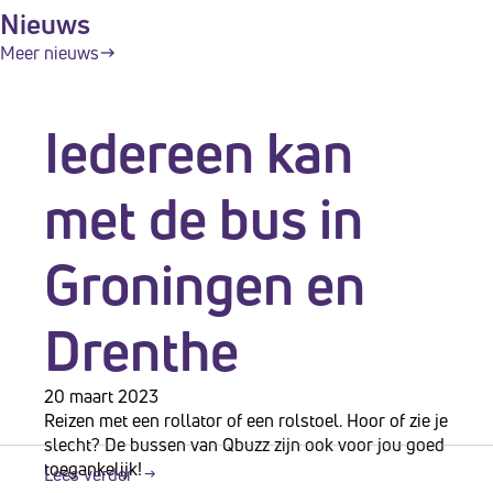
Nieuws
t
Meer nieuws
e
e
m
Iedereen kan
.
met de bus in
Groningen en
Drenthe
20 maart 2023
Reizen met een rollator of een rolstoel. Hoor of zie je
slecht? De bussen van Qbuzz zijn ook voor jou goed
toegankelijk!
Lees verder