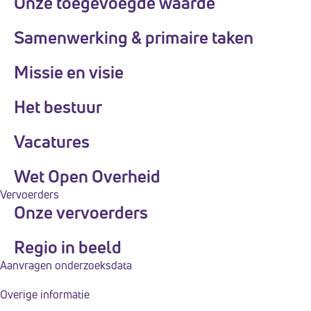
Onze toegevoegde waarde
n
k
Samenwerking & primaire taken
e
Missie en visie
l
i
Het bestuur
j
k
Vacatures
h
Wet Open Overheid
e
Vervoerders
i
Onze vervoerders
d
s
Regio in beeld
s
Aanvragen onderzoeksdata
y
Overige informatie
s