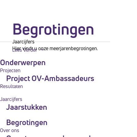
t
e
Begrotingen
b
e
v
Jaarcijfers
Hier vindt u onze meerjarenbegrotingen.
Lees Verder
a
t
Onderwerpen
e
Projecten
Project OV-Ambassadeurs
e
Resultaten
n
t
Jaarcijfers
Jaarstukken
o
e
Begrotingen
g
Over ons
a