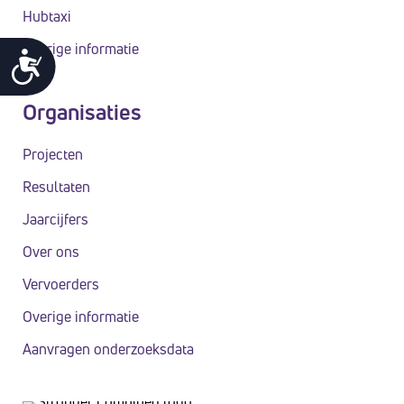
Hubtaxi
Overige informatie
T
o
e
Organisaties
g
a
Projecten
n
Resultaten
k
Jaarcijfers
e
l
Over ons
i
Vervoerders
j
k
Overige informatie
h
Aanvragen onderzoeksdata
e
i