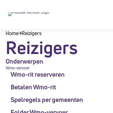
Let
op:
Deze
website
Home
Reizigers
bevat
Reizigers
een
toegankelijkheidssysteem.
Druk
Onderwerpen
op
Wmo-vervoer
Control-
Wmo-rit reserveren
F11
Betalen Wmo-rit
om
de
Spelregels per gemeenten
website
aan
Folder Wmo-vervoer