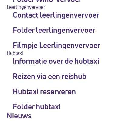
te
Leerlingenvervoer
Contact leerlingenvervoer
passen
aan
Folder leerlingenvervoer
slechtzienden
die
Filmpje Leerlingenvervoer
een
Hubtaxi
schermlezer
Informatie over de hubtaxi
gebruiken;
Reizen via een reishub
Druk
op
Hubtaxi reserveren
Control-
F10
Folder hubtaxi
om
Nieuws
een
toegankelijkheidsmenu