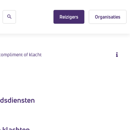
Reizigers
Organisaties
compliment of klacht
adsdiensten
 klachten