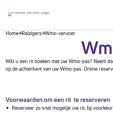
Let
op:
Deze
website
Home
Reizigers
Wmo-vervoer
bevat
Wmo
een
toegankelijkheidssysteem.
Druk
Wilt u een rit boeken met uw Wmo-pas? Neem dan
op
op de achterkant van uw Wmo-pas. Online reserve
Control-
F11
om
de
Voorwaarden om een rit te reserveren
website
Reserveer zo snel mogelijk uw rit, bij voorkeu
aan