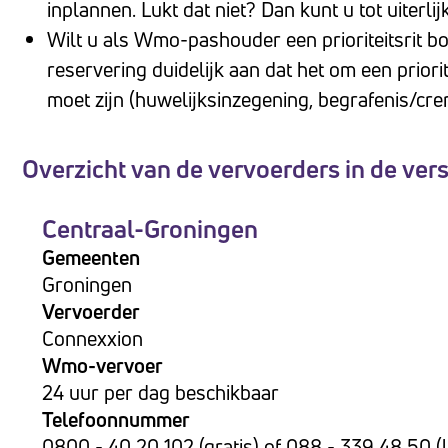
inplannen. Lukt dat niet? Dan kunt u tot uiterli
te
Wilt u als Wmo-pashouder een prioriteitsrit bo
passen
reservering duidelijk aan dat het om een priori
aan
moet zijn (huwelijksinzegening, begrafenis/crem
slechtzienden
die
Overzicht van de vervoerders in de vers
een
schermlezer
Centraal-Groningen
gebruiken;
Druk
Gemeenten
Groningen
op
Vervoerder
Control-
Connexxion
F10
Wmo-vervoer
om
24 uur per dag beschikbaar
een
Telefoonnummer
toegankelijkheidsmenu
0800 - 40 20 102 (gratis) of 088 - 339 48 50 (l