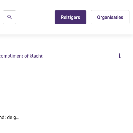
Reizigers
Organisaties
compliment of klacht
t de g...