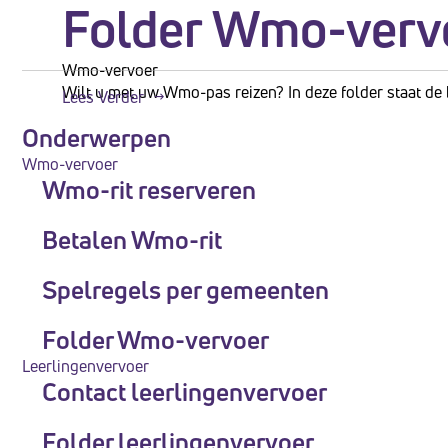
Folder Wmo-verv
te
openen.
Wmo-vervoer
Wilt u met uw Wmo-pas reizen? In deze folder staat de bel
Lees Verder
Onderwerpen
Wmo-vervoer
Wmo-rit reserveren
Betalen Wmo-rit
Spelregels per gemeenten
Folder Wmo-vervoer
Leerlingenvervoer
Contact leerlingenvervoer
Folder leerlingenvervoer