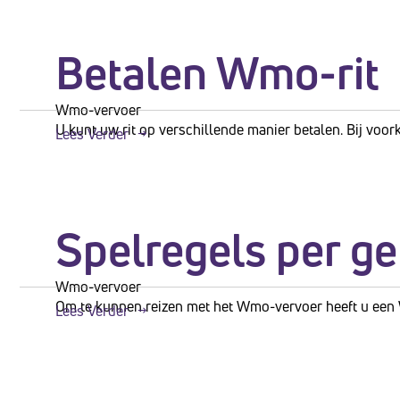
te
passen
Betalen Wmo-rit
aan
slechtzienden
Wmo-vervoer
die
U kunt uw rit op verschillende manier betalen. Bij voork
Lees Verder
een
schermlezer
gebruiken;
Druk
Spelregels per g
op
Control-
Wmo-vervoer
Om te kunnen reizen met het Wmo-vervoer heeft u een 
F10
Lees Verder
om
een
toegankelijkheidsmenu