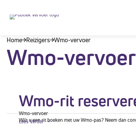
Let
op:
Deze
website
Home
Reizigers
Wmo-vervoer
bevat
Wmo-vervoer
een
toegankelijkheidssysteem.
Druk
op
Control-
Wmo-rit reserver
F11
om
de
Wmo-vervoer
Wilt u een rit boeken met uw Wmo-pas? Neem dan conta
Lees Verder
website
aan