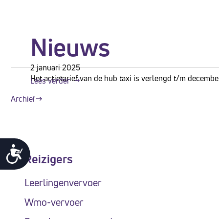
Nieuws
2 januari 2025
Het actietarief van de hub taxi is verlengd t/m decembe
Lees verder
Archief
Toegankelijkheid
Reizigers
Leerlingenvervoer
Wmo-vervoer