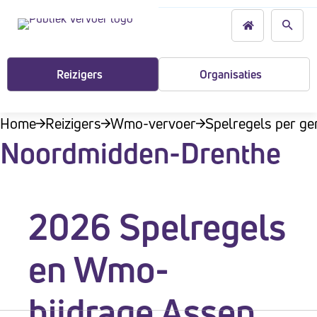
L
r
s
e
g
t
e
b
o
Reizigers
Organisaties
r
p
u
i
:
Home
Reizigers
Wmo-vervoer
Spelregels per g
k
D
Noordmidden-Drenthe
e
e
n
z
e
2026 Spelregels
w
e
en Wmo-
b
s
bijdrage Assen
i