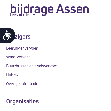
bijdrage Assen
Lees Verder
T
Reizigers
o
e
Leerlingenvervoer
g
Wmo-vervoer
a
n
Buurtbussen en stadsvervoer
k
Hubtaxi
e
Overige informatie
l
i
j
Organisaties
k
h