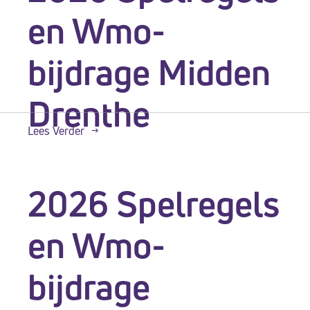
n
en Wmo-
k
e
bijdrage Midden
l
i
Drenthe
j
Lees Verder
k
h
e
2026 Spelregels
i
d
en Wmo-
s
s
bijdrage
y
s