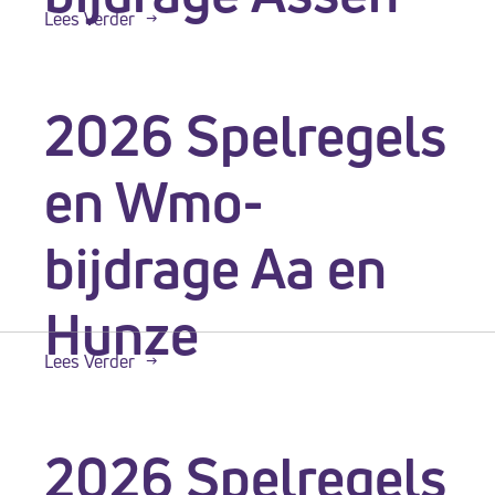
t
Lees Verder
e
b
2026 Spelregels
e
v
en Wmo-
a
t
bijdrage Aa en
e
e
Hunze
n
t
Lees Verder
o
e
g
2026 Spelregels
a