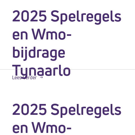
2025 Spelregels
en Wmo-
bijdrage
Tynaarlo
Lees Verder
2025 Spelregels
en Wmo-