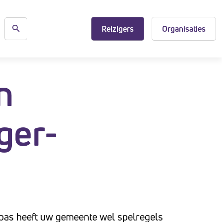
Reizigers
Organisaties
n
ger-
pas heeft uw gemeente wel spelregels