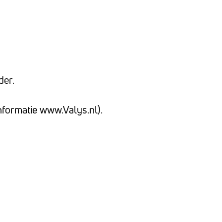
der.
informatie www.Valys.nl).