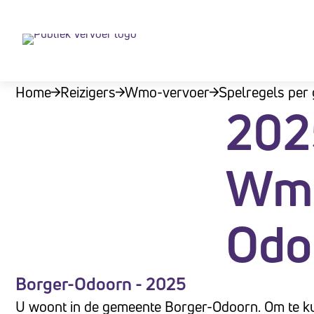
Let
op:
Deze
website
Home
Reizigers
Wmo-vervoer
Spelregels per
bevat
202
een
toegankelijkheidssysteem.
Druk
Wmo
op
Control-
Odo
F11
om
de
Borger-Odoorn - 2025
website
aan
U woont in de gemeente Borger-Odoorn. Om te k