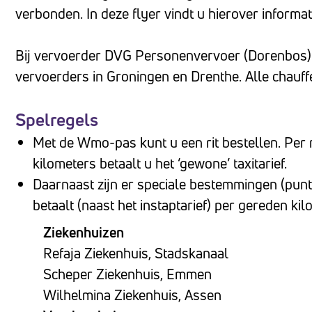
te
verbonden. In deze flyer vindt u hierover informat
passen
aan
Bij vervoerder DVG Personenvervoer (Dorenbos) 
slechtzienden
vervoerders in Groningen en Drenthe. Alle chauffe
die
een
Spelregels
schermlezer
Met de Wmo-pas kunt u een rit bestellen. Per
gebruiken;
kilometers betaalt u het ‘gewone’ taxitarief.
Druk
Daarnaast zijn er speciale bestemmingen (punt
op
betaalt (naast het instaptarief) per gereden ki
Control-
Ziekenhuizen
F10
Refaja Ziekenhuis, Stadskanaal
om
Scheper Ziekenhuis, Emmen
een
Wilhelmina Ziekenhuis, Assen
toegankelijkheidsmenu