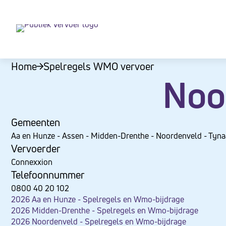
Let
op:
Deze
website
Home
Spelregels WMO vervoer
bevat
Noo
een
toegankelijkheidssysteem.
Druk
Gemeenten
op
Aa en Hunze - Assen - Midden-Drenthe - Noordenveld - Tyna
Control-
Vervoerder
F11
Connexxion
om
Telefoonnummer
de
0800 40 20 102
2026 Aa en Hunze - Spelregels en Wmo-bijdrage
website
2026 Midden-Drenthe - Spelregels en Wmo-bijdrage
aan
2026 Noordenveld - Spelregels en Wmo-bijdrage