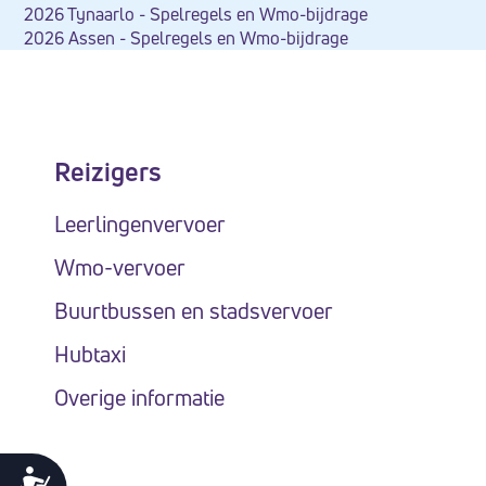
2026 Tynaarlo - Spelregels en Wmo-bijdrage
te
2026 Assen - Spelregels en Wmo-bijdrage
passen
aan
slechtzienden
die
Reizigers
een
schermlezer
Leerlingenvervoer
gebruiken;
Wmo-vervoer
Druk
op
Buurtbussen en stadsvervoer
Control-
Hubtaxi
F10
Overige informatie
om
een
toegankelijkheidsmenu
Toegankelijkheid